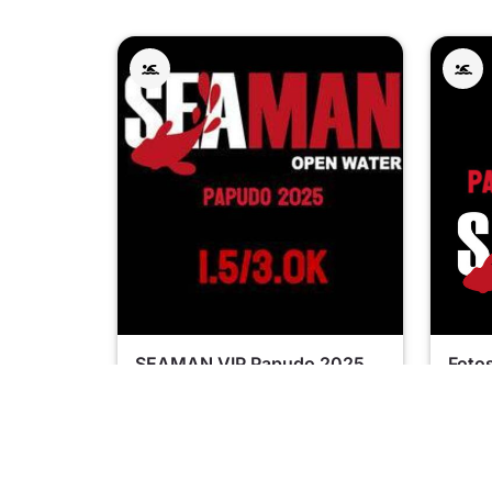
SEAMAN VIP Papudo 2025
Foto
VIP 
12/07/2025
12
Valparaiso
, Va
Pe