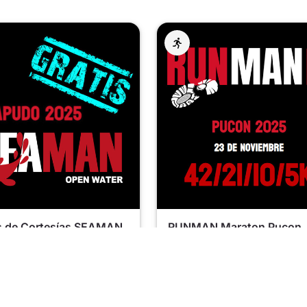
s de Cortesías SEAMAN
RUNMAN Maraton Pucon
PAPUDO 2025
2025
/07/2025
11/23/2025 - 11/24/2025
torca
, Va
Cautín
, Ar